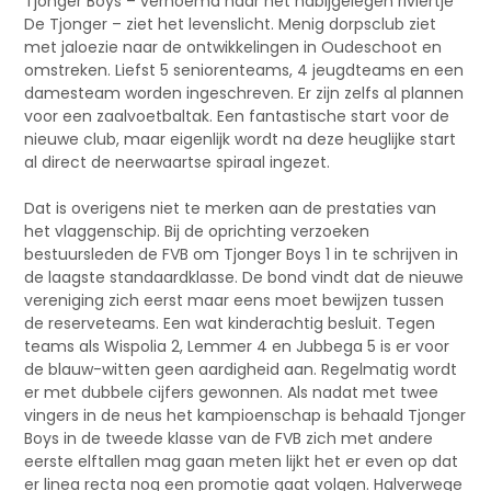
Tjonger Boys – vernoemd naar het nabijgelegen riviertje
De Tjonger – ziet het levenslicht. Menig dorpsclub ziet
met jaloezie naar de ontwikkelingen in Oudeschoot en
omstreken. Liefst 5 seniorenteams, 4 jeugdteams en een
damesteam worden ingeschreven. Er zijn zelfs al plannen
voor een zaalvoetbaltak. Een fantastische start voor de
nieuwe club, maar eigenlijk wordt na deze heuglijke start
al direct de neerwaartse spiraal ingezet.
Dat is overigens niet te merken aan de prestaties van
het vlaggenschip. Bij de oprichting verzoeken
bestuursleden de FVB om Tjonger Boys 1 in te schrijven in
de laagste standaardklasse. De bond vindt dat de nieuwe
vereniging zich eerst maar eens moet bewijzen tussen
de reserveteams. Een wat kinderachtig besluit. Tegen
teams als Wispolia 2, Lemmer 4 en Jubbega 5 is er voor
de blauw-witten geen aardigheid aan. Regelmatig wordt
er met dubbele cijfers gewonnen. Als nadat met twee
vingers in de neus het kampioenschap is behaald Tjonger
Boys in de tweede klasse van de FVB zich met andere
eerste elftallen mag gaan meten lijkt het er even op dat
er linea recta nog een promotie gaat volgen. Halverwege