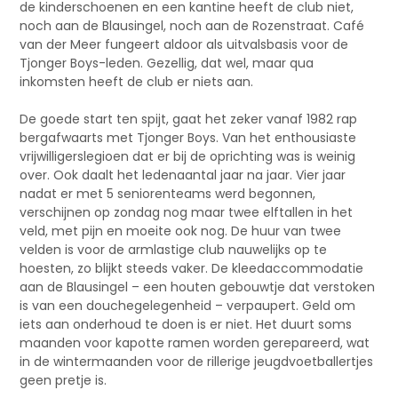
de kinderschoenen en een kantine heeft de club niet,
noch aan de Blausingel, noch aan de Rozenstraat. Café
van der Meer fungeert aldoor als uitvalsbasis voor de
Tjonger Boys-leden. Gezellig, dat wel, maar qua
inkomsten heeft de club er niets aan.
De goede start ten spijt, gaat het zeker vanaf 1982 rap
bergafwaarts met Tjonger Boys. Van het enthousiaste
vrijwilligerslegioen dat er bij de oprichting was is weinig
over. Ook daalt het ledenaantal jaar na jaar. Vier jaar
nadat er met 5 seniorenteams werd begonnen,
verschijnen op zondag nog maar twee elftallen in het
veld, met pijn en moeite ook nog. De huur van twee
velden is voor de armlastige club nauwelijks op te
hoesten, zo blijkt steeds vaker. De kleedaccommodatie
aan de Blausingel – een houten gebouwtje dat verstoken
is van een douchegelegenheid – verpaupert. Geld om
iets aan onderhoud te doen is er niet. Het duurt soms
maanden voor kapotte ramen worden gerepareerd, wat
in de wintermaanden voor de rillerige jeugdvoetballertjes
geen pretje is.