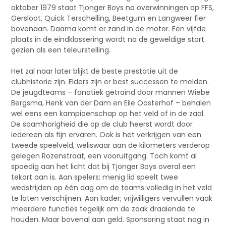
oktober 1979 staat Tjonger Boys na overwinningen op FFS,
Gersloot, Quick Terschelling, Beetgum en Langweer fier
bovenaan. Daarna komt er zand in de motor. Een vijfde
plaats in de eindklassering wordt na de geweldige start
gezien als een teleurstelling.
Het zal naar later blijkt de beste prestatie uit de
clubhistorie zijn. Elders zijn er best successen te melden.
De jeugdteams – fanatiek getraind door mannen Wiebe
Bergsma, Henk van der Dam en Eile Oosterhof – behalen
wel eens een kampioenschap op het veld of in de zaal.
De saamhorigheid die op de club heerst wordt door
iedereen als fijn ervaren. Ook is het verkrijgen van een
tweede speelveld, weliswaar aan de kilometers verderop
gelegen Rozenstraat, een vooruitgang. Toch komt al
spoedig aan het licht dat bij Tjonger Boys overal een
tekort aan is. Aan spelers; menig lid speelt twee
wedstrijden op één dag om de teams volledig in het veld
te laten verschijnen. Aan kader; vrijwilligers vervullen vaak
meerdere functies tegelijk om de zaak draaiende te
houden. Maar bovenal aan geld. Sponsoring staat nog in