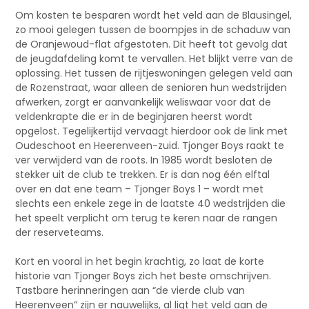
Om kosten te besparen wordt het veld aan de Blausingel,
zo mooi gelegen tussen de boompjes in de schaduw van
de Oranjewoud-flat afgestoten. Dit heeft tot gevolg dat
de jeugdafdeling komt te vervallen. Het blijkt verre van de
oplossing. Het tussen de rijtjeswoningen gelegen veld aan
de Rozenstraat, waar alleen de senioren hun wedstrijden
afwerken, zorgt er aanvankelijk weliswaar voor dat de
veldenkrapte die er in de beginjaren heerst wordt
opgelost. Tegelijkertijd vervaagt hierdoor ook de link met
Oudeschoot en Heerenveen-zuid. Tjonger Boys raakt te
ver verwijderd van de roots. In 1985 wordt besloten de
stekker uit de club te trekken. Er is dan nog één elftal
over en dat ene team – Tjonger Boys 1 – wordt met
slechts een enkele zege in de laatste 40 wedstrijden die
het speelt verplicht om terug te keren naar de rangen
der reserveteams.
Kort en vooral in het begin krachtig, zo laat de korte
historie van Tjonger Boys zich het beste omschrijven.
Tastbare herinneringen aan “de vierde club van
Heerenveen” zijn er nauwelijks, al ligt het veld aan de