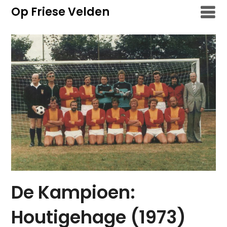
Overslaan
Op Friese Velden
naar
inhoud
De Kampioen:
Houtigehage (1973)