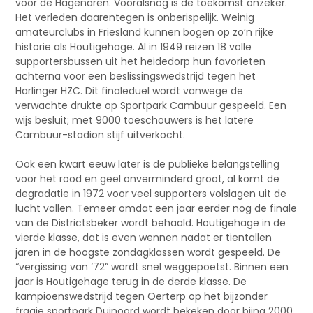
voor de Hagenaren. Vooralsnog is de toekomst onzeker.
Het verleden daarentegen is onberispelijk. Weinig
amateurclubs in Friesland kunnen bogen op zo’n rijke
historie als Houtigehage. Al in 1949 reizen 18 volle
supportersbussen uit het heidedorp hun favorieten
achterna voor een beslissingswedstrijd tegen het
Harlinger HZC. Dit finaleduel wordt vanwege de
verwachte drukte op Sportpark Cambuur gespeeld. Een
wijs besluit; met 9000 toeschouwers is het latere
Cambuur-stadion stijf uitverkocht.
Ook een kwart eeuw later is de publieke belangstelling
voor het rood en geel onverminderd groot, al komt de
degradatie in 1972 voor veel supporters volslagen uit de
lucht vallen. Temeer omdat een jaar eerder nog de finale
van de Districtsbeker wordt behaald. Houtigehage in de
vierde klasse, dat is even wennen nadat er tientallen
jaren in de hoogste zondagklassen wordt gespeeld. De
“vergissing van ‘72” wordt snel weggepoetst. Binnen een
jaar is Houtigehage terug in de derde klasse. De
kampioenswedstrijd tegen Oerterp op het bijzonder
fraaie sportpark Duinoord wordt bekeken door bijna 2000