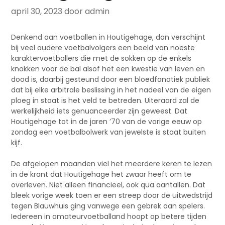
april 30, 2023
door admin
Denkend aan voetballen in Houtigehage, dan verschijnt
bij veel oudere voetbalvolgers een beeld van noeste
karaktervoetballers die met de sokken op de enkels
knokken voor de bal alsof het een kwestie van leven en
dood is, daarbij gesteund door een bloedfanatiek publiek
dat bij elke arbitrale beslissing in het nadeel van de eigen
ploeg in staat is het veld te betreden. Uiteraard zal de
werkelijkheid iets genuanceerder zijn geweest. Dat
Houtigehage tot in de jaren ’70 van de vorige eeuw op
zondag een voetbalbolwerk van jewelste is staat buiten
kijf.
De afgelopen maanden viel het meerdere keren te lezen
in de krant dat Houtigehage het zwaar heeft om te
overleven. Niet alleen financieel, ook qua aantallen. Dat
bleek vorige week toen er een streep door de uitwedstrijd
tegen Blauwhuis ging vanwege een gebrek aan spelers.
Iedereen in amateurvoetballand hoopt op betere tijden