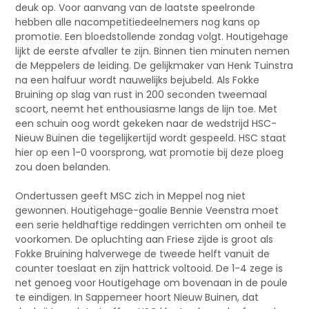
deuk op. Voor aanvang van de laatste speelronde
hebben alle nacompetitiedeelnemers nog kans op
promotie. Een bloedstollende zondag volgt. Houtigehage
lijkt de eerste afvaller te zijn. Binnen tien minuten nemen
de Meppelers de leiding. De gelijkmaker van Henk Tuinstra
na een halfuur wordt nauwelijks bejubeld. Als Fokke
Bruining op slag van rust in 200 seconden tweemaal
scoort, neemt het enthousiasme langs de lijn toe. Met
een schuin oog wordt gekeken naar de wedstrijd HSC-
Nieuw Buinen die tegelijkertijd wordt gespeeld. HSC staat
hier op een 1-0 voorsprong, wat promotie bij deze ploeg
zou doen belanden.
Ondertussen geeft MSC zich in Meppel nog niet
gewonnen. Houtigehage-goalie Bennie Veenstra moet
een serie heldhaftige reddingen verrichten om onheil te
voorkomen. De opluchting aan Friese zijde is groot als
Fokke Bruining halverwege de tweede helft vanuit de
counter toeslaat en zijn hattrick voltooid. De 1-4 zege is
net genoeg voor Houtigehage om bovenaan in de poule
te eindigen. In Sappemeer hoort Nieuw Buinen, dat