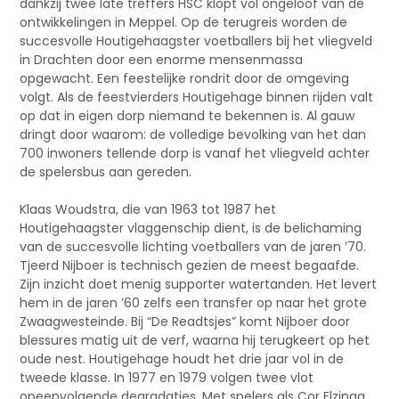
dankzij twee late treffers HSC klopt vol ongeloof van de
ontwikkelingen in Meppel. Op de terugreis worden de
succesvolle Houtigehaagster voetballers bij het vliegveld
in Drachten door een enorme mensenmassa
opgewacht. Een feestelijke rondrit door de omgeving
volgt. Als de feestvierders Houtigehage binnen rijden valt
op dat in eigen dorp niemand te bekennen is. Al gauw
dringt door waarom: de volledige bevolking van het dan
700 inwoners tellende dorp is vanaf het vliegveld achter
de spelersbus aan gereden.
Klaas Woudstra, die van 1963 tot 1987 het
Houtigehaagster vlaggenschip dient, is de belichaming
van de succesvolle lichting voetballers van de jaren ’70.
Tjeerd Nijboer is technisch gezien de meest begaafde.
Zijn inzicht doet menig supporter watertanden. Het levert
hem in de jaren ’60 zelfs een transfer op naar het grote
Zwaagwesteinde. Bij “De Readtsjes” komt Nijboer door
blessures matig uit de verf, waarna hij terugkeert op het
oude nest. Houtigehage houdt het drie jaar vol in de
tweede klasse. In 1977 en 1979 volgen twee vlot
opeenvolgende degradaties. Met spelers als Cor Elzinga