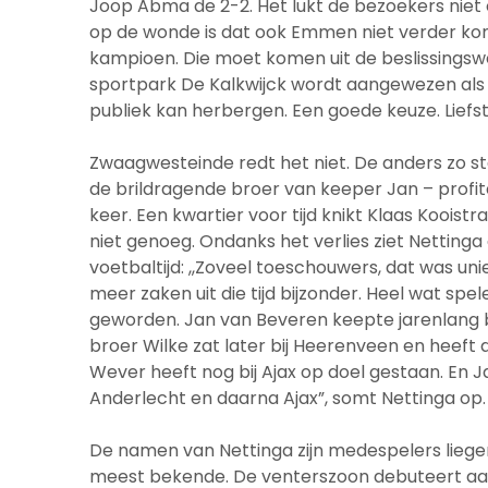
Joop Abma de 2-2. Het lukt de bezoekers niet 
op de wonde is dat ook Emmen niet verder kom
kampioen. Die moet komen uit de beslissing
sportpark De Kalkwijck wordt aangewezen als s
publiek kan herbergen. Een goede keuze. Liefst
Zwaagwesteinde redt het niet. De anders zo st
de brildragende broer van keeper Jan – profit
keer. Een kwartier voor tijd knikt Klaas Kooist
niet genoeg. Ondanks het verlies ziet Nettinga 
voetbaltijd: ,,Zoveel toeschouwers, dat was uni
meer zaken uit die tijd bijzonder. Heel wat sp
geworden. Jan van Beveren keepte jarenlang bij
broer Wilke zat later bij Heerenveen en heeft 
Wever heeft nog bij Ajax op doel gestaan. En J
Anderlecht en daarna Ajax”, somt Nettinga op.
De namen van Nettinga zijn medespelers liegen
meest bekende. De venterszoon debuteert aan 