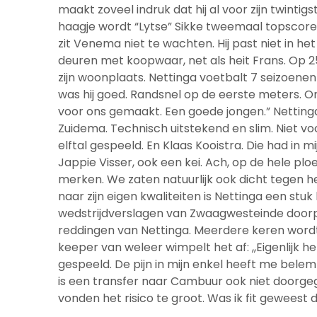
maakt zoveel indruk dat hij al voor zijn twintig
haagje wordt “Lytse” Sikke tweemaal topscorer,
zit Venema niet te wachten. Hij past niet in he
deuren met koopwaar, net als heit Frans. Op 25
zijn woonplaats. Nettinga voetbalt 7 seizoenen 
was hij goed. Randsnel op de eerste meters. On
voor ons gemaakt. Een goede jongen.” Nettinga
Zuidema. Technisch uitstekend en slim. Niet voor
elftal gespeeld. En Klaas Kooistra. Die had in 
Jappie Visser, ook een kei. Ach, op de hele pl
merken. We zaten natuurlijk ook dicht tegen 
naar zijn eigen kwaliteiten is Nettinga een st
wedstrijdverslagen van Zwaagwesteinde doorpl
reddingen van Nettinga. Meerdere keren wordt h
keeper van weleer wimpelt het af: ,,Eigenlijk h
gespeeld. De pijn in mijn enkel heeft me be
is een transfer naar Cambuur ook niet doorgeg
vonden het risico te groot. Was ik fit geweest