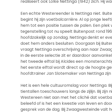
realiseert ook Lolke Nettinga (1942) zich. Hij 
Een echte Westereender is Nettinga niet. Buiten
begint hij zijn voetbalcarrière. Al op jonge le
hem tot een positie tussen de palen. Een plek w
tegenstelling tot nu speelt Buitenpost rond 19
hoofdzakelijk op zondag. Nettinga denkt er eve
doet hem anders besluiten. Doorgaan bij Buiten
vraagt Nettinga overschrijving aan naar Zwaag
in de eerste selectie zit er daardoor aanvankeli
het tweede elftal bij Alcides een monsterachti
het eerste elftal wordt direct op de hoogte g
hoofdtrainer Jan Slotemaker van Nettinga zijn
Het is een hele cultuuromslag voor Nettinga. Bij
tientallen toeschouwers langs de zijlijn. Bij zij
Westereen niet aan met het cliché dat voetbal 
beleefd of is het een kwestie van leven en doo
gesprek van de dag. Bij Zwaagwesteinde valt 