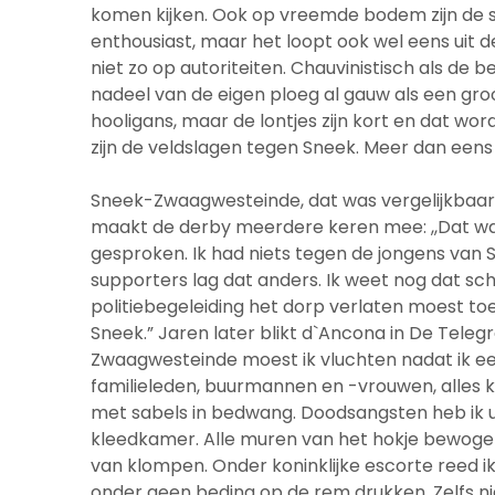
komen kijken. Ook op vreemde bodem zijn de s
enthousiast, maar het loopt ook wel eens uit 
niet zo op autoriteiten. Chauvinistisch als de b
nadeel van de eigen ploeg al gauw als een gr
hooligans, maar de lontjes zijn kort en dat wor
zijn de veldslagen tegen Sneek. Meer dan eens 
Sneek-Zwaagwesteinde, dat was vergelijkbaa
maakt de derby meerdere keren mee: ,,Dat wa
gesproken. Ik had niets tegen de jongens van S
supporters lag dat anders. Ik weet nog dat s
politiebegeleiding het dorp verlaten moest to
Sneek.” Jaren later blikt d`Ancona in De Teleg
Zwaagwesteinde moest ik vluchten nadat ik een
familieleden, buurmannen en -vrouwen, alles k
met sabels in bedwang. Doodsangsten heb ik uit
kleedkamer. Alle muren van het hokje bewog
van klompen. Onder koninklijke escorte reed 
onder geen beding op de rem drukken. Zelfs ni