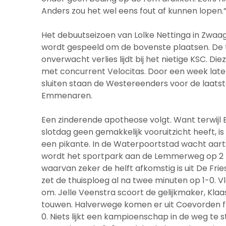
Anders zou het wel eens fout af kunnen lopen.
Het debuutseizoen van Lolke Nettinga in Zwaa
wordt gespeeld om de bovenste plaatsen. De tit
onverwacht verlies lijdt bij het nietige KSC. D
met concurrent Velocitas. Door een week later
sluiten staan de Westereenders voor de laatst
Emmenaren.
Een zinderende apotheose volgt. Want terwij
slotdag geen gemakkelijk vooruitzicht heeft, 
een pikante. In de Waterpoortstad wacht aart
wordt het sportpark aan de Lemmerweg op 2 m
waarvan zeker de helft afkomstig is uit De Fri
zet de thuisploeg al na twee minuten op 1-0. 
om. Jelle Veenstra scoort de gelijkmaker, Klaa
touwen. Halverwege komen er uit Coevorden 
0. Niets lijkt een kampioenschap in de weg te s