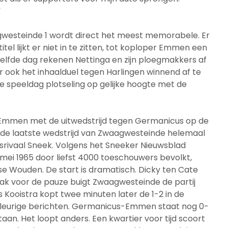
”
gwesteinde 1 wordt direct het meest memorabele. Er
el lijkt er niet in te zitten, tot koploper Emmen een
iezelfde dag rekenen Nettinga en zijn ploegmakkers af
 ook het inhaalduel tegen Harlingen winnend af te
e speeldag plotseling op gelijke hoogte met de
l Emmen met de uitwedstrijd tegen Germanicus op de
is de laatste wedstrijd van Zwaagwesteinde helemaal
srivaal Sneek. Volgens het Sneeker Nieuwsblad
ei 1965 door liefst 4000 toeschouwers bevolkt,
ese Wouden. De start is dramatisch. Dicky ten Cate
Vlak voor de pauze buigt Zwaagwesteinde de partij
s Kooistra kopt twee minuten later de 1-2 in de
fleurige berichten. Germanicus-Emmen staat nog 0-
taan. Het loopt anders. Een kwartier voor tijd scoort