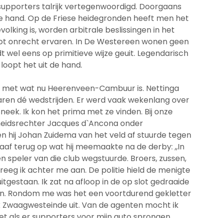
upporters talrijk vertegenwoordigd. Doorgaans
de hand. Op de Friese heidegronden heeft men het
evolking is, worden arbitrale beslissingen in het
oot onrecht ervaren. In De Westereen wonen geen
dt wel eens op primitieve wijze geuit. Legendarisch
loopt het uit de hand.
r met wat nu Heerenveen-Cambuur is. Nettinga
ren dé wedstrijden. Er werd vaak wekenlang over
neek. Ik kon het prima met ze vinden. Bij onze
cheidsrechter Jacques d`Ancona onder
en hij Johan Zuidema van het veld af stuurde tegen
raaf terug op wat hij meemaakte na de derby: ,,In
 speler van die club wegstuurde. Broers, zussen,
reeg ik achter me aan. De politie hield de menigte
gestaan. Ik zat na afloop in de op slot gedraaide
en. Rondom me was het een voortdurend gekletter
ik Zwaagwesteinde uit. Van de agenten mocht ik
et als er supporters voor mijn auto sprongen.