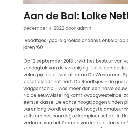
Aan de Bal: Lolke Net
december 4, 2022
door admin
‘Readtsjes-goalie groeide ondanks enkelprobl
jaren ‘60’
Op 12 september 2018 trekt het bestuur van v
zondagtak van de vereniging. Het is een besluit 
velen pijn doet. Niet alleen in De Westereen. Bi
besef bloedt het hart. De Readtsjes – de ge
vlaggenschip – was meer dan een halve eeuw e
Na de eeuwwisseling komt Zwaagwesteinde-zon
eerste klasse. De echte hoogtijdagen vinden p
Jarenlang wordt er op het hoogste amateurni
zelfs om het noordelijke kampioenschap. In H
verloren van het Emmen van keeper Jan van Bev