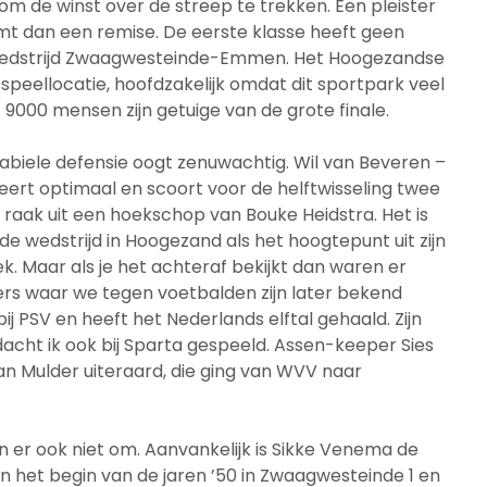
om de winst over de streep te trekken. Een pleister
t dan een remise. De eerste klasse heeft geen
swedstrijd Zwaagwesteinde-Emmen. Het Hoogezandse
peellocatie, hoofdzakelijk omdat dit sportpark veel
 9000 mensen zijn getuige van de grote finale.
abiele defensie oogt zenuwachtig. Wil van Beveren –
eert optimaal en scoort voor de helftwisseling twee
ra raak uit een hoekschop van Bouke Heidstra. Het is
de wedstrijd in Hoogezand als het hoogtepunt uit zijn
ek. Maar als je het achteraf bekijkt dan waren er
elers waar we tegen voetbalden zijn later bekend
 PSV en heeft het Nederlands elftal gehaald. Zijn
dacht ik ook bij Sparta gespeeld. Assen-keeper Sies
an Mulder uiteraard, die ging van WVV naar
 er ook niet om. Aanvankelijk is Sikke Venema de
het begin van de jaren ’50 in Zwaagwesteinde 1 en