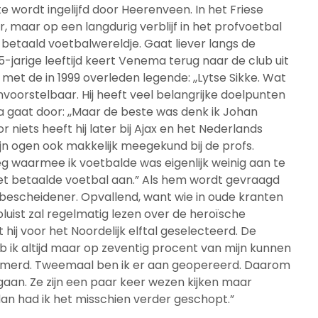
ste wordt ingelijfd door Heerenveen. In het Friese
 maar op een langdurig verblijf in het profvoetbal
t betaald voetbalwereldje. Gaat liever langs de
-jarige leeftijd keert Venema terug naar de club uit
met de in 1999 overleden legende: ,,Lytse Sikke. Wat
voorstelbaar. Hij heeft veel belangrijke doelpunten
 gaat door: ,,Maar de beste was denk ik Johan
 niets heeft hij later bij Ajax en het Nederlands
mijn ogen ook makkelijk meegekund bij de profs.
oeg waarmee ik voetbalde was eigenlijk weinig aan te
het betaalde voetbal aan.” Als hem wordt gevraagd
uk bescheidener. Opvallend, want wie in oude kranten
uist zal regelmatig lezen over de heroïsche
ij voor het Noordelijk elftal geselecteerd. De
eb ik altijd maar op zeventig procent van mijn kunnen
lemmerd. Tweemaal ben ik er aan geopereerd. Daarom
aan. Ze zijn een paar keer wezen kijken maar
 dan had ik het misschien verder geschopt.”