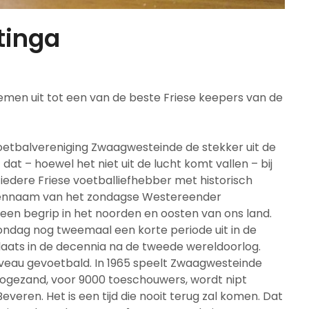
tinga
emen uit tot een van de beste Friese keepers van de
oetbalvereniging Zwaagwesteinde de stekker uit de
dat – hoewel het niet uit de lucht komt vallen – bij
j iedere Friese voetballiefhebber met historisch
uzennaam van
het zondagse Westereender
en begrip in het noorden en oosten van ons land.
dag nog tweemaal een korte periode uit in de
laats in de decennia na de tweede wereldoorlog.
veau gevoetbald. In 1965 speelt Zwaagwesteinde
oogezand, voor 9000 toeschouwers, wordt nipt
eren. Het is een tijd die nooit terug zal komen. Dat