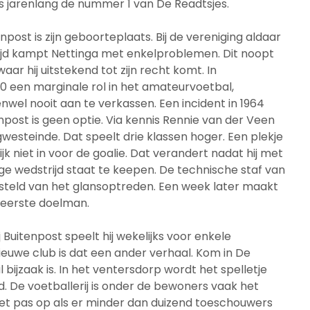
was jarenlang de nummer 1 van De Readtsjes.
post is zijn geboorteplaats. Bij de vereniging aldaar
eftijd kampt Nettinga met enkelproblemen. Dit noopt
aar hij uitstekend tot zijn recht komt. In
60 een marginale rol in het amateurvoetbal,
nwel nooit aan te verkassen. Een incident in 1964
post is geen optie. Via kennis Rennie van der Veen
westeinde. Dat speelt drie klassen hoger. Een plekje
jk niet in voor de goalie. Dat verandert nadat hij met
ge wedstrijd staat te keepen. De technische staf van
esteld van het glansoptreden. Een week later maakt
 eerste doelman.
 Buitenpost speelt hij wekelijks voor enkele
n nieuwe club is dat een ander verhaal. Kom in De
bijzaak is. In het ventersdorp wordt het spelletje
d. De voetballerij is onder de bewoners vaak het
het pas op als er minder dan duizend toeschouwers