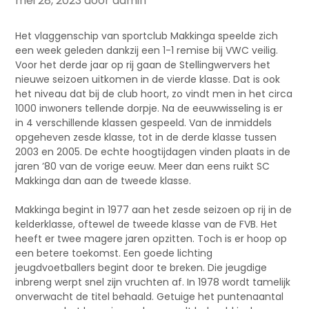
mei 28, 2023
door admin
Het vlaggenschip van sportclub Makkinga speelde zich
een week geleden dankzij een 1-1 remise bij VWC veilig.
Voor het derde jaar op rij gaan de Stellingwervers het
nieuwe seizoen uitkomen in de vierde klasse. Dat is ook
het niveau dat bij de club hoort, zo vindt men in het circa
1000 inwoners tellende dorpje. Na de eeuwwisseling is er
in 4 verschillende klassen gespeeld. Van de inmiddels
opgeheven zesde klasse, tot in de derde klasse tussen
2003
en 2005. De echte hoogtijdagen vinden plaats in de
jaren ’80 van de vorige eeuw. Meer dan eens ruikt SC
Makkinga dan aan de tweede klasse.
Makkinga begint in 1977 aan het zesde seizoen op rij in de
kelderklasse, oftewel de tweede klasse van de FVB. Het
heeft er twee magere jaren opzitten. Toch is er hoop op
een betere toekomst. Een goede lichting
jeugdvoetballers begint door te breken. Die jeugdige
inbreng werpt snel zijn vruchten af. In 1978 wordt tamelijk
onverwacht de titel behaald. Getuige het puntenaantal