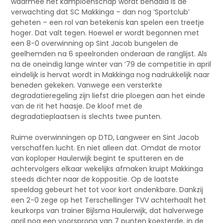
waarmee het kampioenschap wordt behaald is de
verwachting dat SC Makkinga – dan nog ‘Sportclub’
geheten – een rol van betekenis kan spelen een treetje
hoger. Dat valt tegen. Hoewel er wordt begonnen met
een 8-0 overwinning op Sint Jacob bungelen de
geelhemden na 6 speelronden onderaan de ranglijst. Als
na de oneindig lange winter van ’79 de competitie in april
eindelijk is hervat wordt in Makkinga nog nadrukkelijk naar
beneden gekeken. Vanwege een versterkte
degradatieregeling zijn liefst drie ploegen aan het einde
van de rit het haasje. De kloof met de
degradatieplaatsen is slechts twee punten.
Ruime overwinningen op DTD, Langweer en Sint Jacob
verschaffen lucht. En niet alleen dat. Omdat de motor
van koploper Haulerwijk begint te sputteren en de
achtervolgers elkaar wekelijks afmaken kruipt Makkinga
steeds dichter naar de koppositie. Op de laatste
speeldag gebeurt het tot voor kort ondenkbare. Dankzij
een 2-0 zege op het Terschellinger TVV achterhaalt het
keurkorps van trainer Bijlsma Haulerwijk, dat halverwege
april nog een voorsprong van 7 punten koesterde, in de