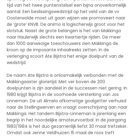
tijd van het twee puntenstelsel een bijna onoverkomelijk
aantal. Een beslissingswedstrijd op het veld van de vv
Oosterwolde moet uit gaan wijzen wie promoveert naar
de ‘grote’ KNVB. De animo is logischerwijs groot voor het
slotstuk. Naast de grote belangen is het van Makkinga
naar Haulerwijk slechts een kwartiertje rijden. De meer
dan 1000 aanwezige toeschouwers zien Makkinga de
kroon op de imposante inhaalreeks zetten. In de
verlenging scoort Ate Bijstra het enige doelpunt van de
wedstrijd.
De naam Ate Bijstra is onlosmakelijk verbonden met de
Makkingaaster glorietijd. Met ver boven de 200
doelpunten is zijn aandeel in de successen niet gering. In
1980 krijgt Bijstra in de voorhoede versterking van Jos
Linneman. De uit Almelo afkomstige goalgetter verhuisd
naar de Stellingwerven en vraagt overschrijving aan naar
Makkinga. Het tandem Bijstra-Linneman is jarenlang een
begrip in het noordelijke amateurvoetbal. In de jaargang
1983/1984 is het duo gezamenlijk liefst 30 maal trefzeker.
Omdat ook Jenne Veldhuizen 15 maal de roos treft