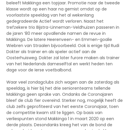
beleeft Makkinga een topjaar. Promotie naar de tweede
klasse wordt op een haar na gemist omdat op de
voorlaatste speeldag van het al wekenlang
gedegradeerde Actief wordt verloren. Naast het
trefzekere trio Bijstra-Linneman-Veldhuizen passeren in
de jaren ’80 meer opvallende namen de revue in
Makkinga. De latere Heerenveen- en Emmen-goalie
Wiebren van Straalen bijvoorbeeld. Ook is enige tijd Rudi
Dokter als trainer en als speler actief aan de
Oosterhuisweg. Dokter zal later furore maken als trainer
van het Nederlands dameselftal en werkt heden ten
dage voor de Ierse voetbalbond.
Waar veel zondagclubs zich wagen aan de zaterdag als
speeldag, is hier bij het drie seniorenteams tellende
Makkinga geen sprake van. Ondanks de Coronajaren
bleef de club fier overeind. Sterker nog, mogelijk heeft de
club zelfs geprofiteerd van het eerste Coronajaar, toen
de competitie kwam stil te liggen. Op basis van
verliespunten stond Makkinga 1 in maart 2020 op een
derde plaats. Desondanks kreeg het van de bond de