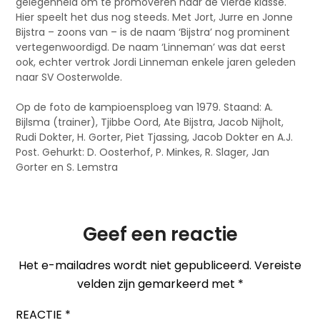
gelegenheid om te promoveren naar de vierde klasse.
Hier speelt het dus nog steeds. Met Jort, Jurre en Jonne
Bijstra – zoons van – is de naam ‘Bijstra’ nog prominent
vertegenwoordigd. De naam ‘Linneman’ was dat eerst
ook, echter vertrok Jordi Linneman enkele jaren geleden
naar SV Oosterwolde.
Op de foto de kampioensploeg van 1979. Staand: A.
Bijlsma (trainer), Tjibbe Oord, Ate Bijstra, Jacob Nijholt,
Rudi Dokter, H. Gorter, Piet Tjassing, Jacob Dokter en A.J.
Post. Gehurkt: D. Oosterhof, P. Minkes, R. Slager, Jan
Gorter en S. Lemstra
Geef een reactie
Het e-mailadres wordt niet gepubliceerd.
Vereiste
velden zijn gemarkeerd met
*
REACTIE
*